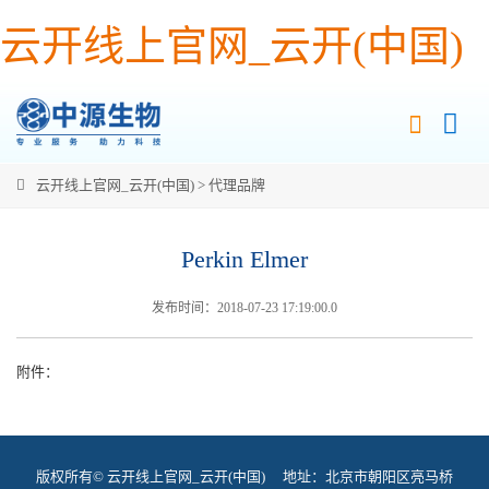
云开线上官网_云开(中国)
云开线上官网_云开(中国)
>
代理品牌
Perkin Elmer
发布时间：2018-07-23 17:19:00.0
附件：
版权所有© 云开线上官网_云开(中国) 地址：北京市朝阳区亮马桥