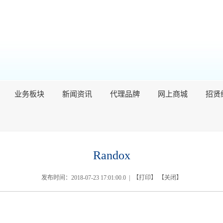
业务板块
新闻资讯
代理品牌
网上商城
招贤
Randox
发布时间：2018-07-23 17:01:00.0 | 【
打印
】 【
关闭
】