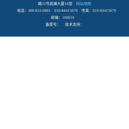
路32号高斓大厦16层
网站地图
电话：400-810-0881 010-84415678 传真：010-84415679
邮编：100016
备案号： 技术支持：