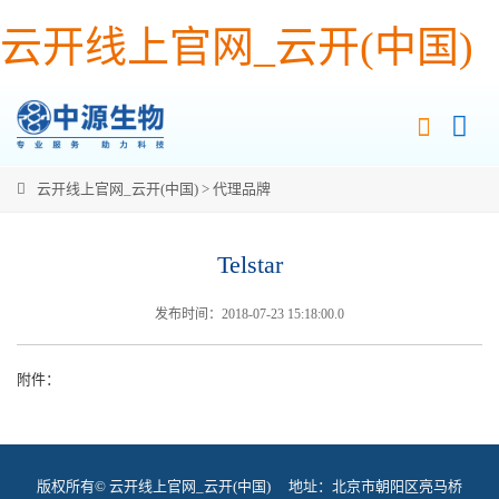
云开线上官网_云开(中国)
云开线上官网_云开(中国)
>
代理品牌
Telstar
发布时间：2018-07-23 15:18:00.0
附件：
版权所有© 云开线上官网_云开(中国) 地址：北京市朝阳区亮马桥